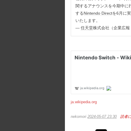
関するアナウンスを今期中に行い
する
Nintendo Direct
を6月に
いたします。
—
任天堂
株式会社（企業広報・IR）
ja.wikipedia.org
nekomori
2024-05-07 23:30
読者