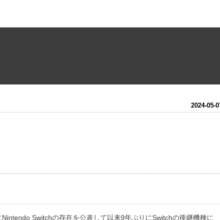
2024
-
05
-
0
に
Nintendo Switch
の存在を公表して以来9年ぶりにSwitchの後継機種に