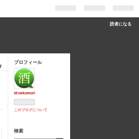
読者になる
プロフィール
7
id:nekomori
このブログについて
検索