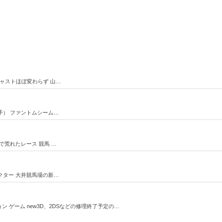
キャストほぼ変わらず 山…
手） ファントムシーム…
で荒れたレース 競馬 …
クター 大井競馬場の新…
ン ゲーム new3D、2DSなどの修理終了予定の…